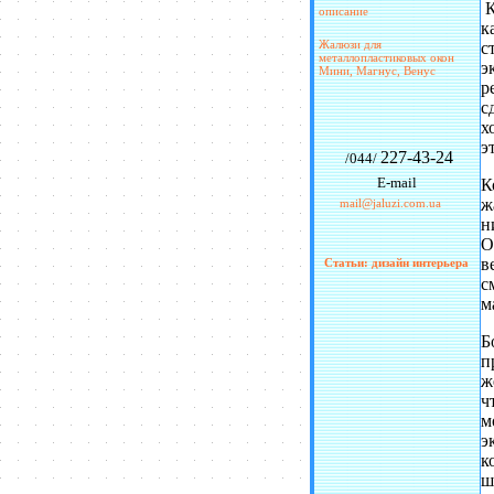
К
описание
к
Жалюзи для
с
металлопластиковых окон
э
Мини, Магнус, Венус
р
с
х
э
227-43-24
/044/
E-mail
К
ж
mail@jaluzi.com.ua
н
О
в
Статьи: дизайн интерьера
с
м
Б
п
ж
ч
м
э
к
ш