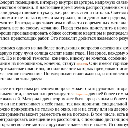
олорит помещения, интерьер внутри квартиры, напрямую связа
ачеством отделки. В настоящее время очень распространенными 
тали декоративные штукатурки, роспись стен и потолка. Сменяя
кономите не только время и материалы, но и денежные средства,
емонте. Благодаря достижениям в области современных материа
делать все по своему желанию. Перед тем как приступить к изме
орошо проанализировать общее состояние квартиры и распредели
тапов предстоящих работ. Это позволит добиться желаемого резул
оснемся одного из наиболее популярных вопросов освещения ком
аркую пору лучи солнца слепят наши глаза. Наверное, каждому х
их. Но и полной темноты, конечно, никому не хочется, особенно 
дним из помощников, конечно, станут
. Они имеют горизо
жалюзи
ертикальные пластины, использование которых превращают осл
мягченное освещение. Популярными стали жалюзи, изготовленн
атериалов типа джута.
олее интересным решением вопроса может стать рулонная штора.
рименении, с легкостью регулируется.
для неё более симпа
Карнизы
е жалюзей. Материал для штор может быть прозрачным и более 
то он не притягивает к себе пыль, так как пропитан специально
ожно прикрепить не только на окно, но и на стену или на дверно
ксперименты может разместить ее на потолке. В том числе, есть
онтролировать освещение на расстоянии, с помощью дистанционн
торы легко сочетаются с другими занавесями и тюлем. Используя