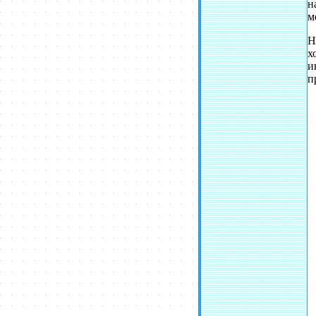
н
м
Н
х
и
п