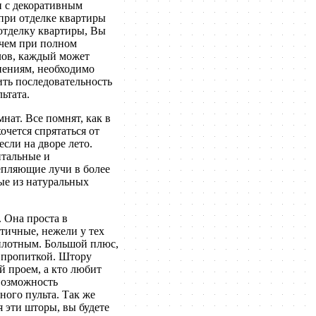
н с декоративным
при отделке квартиры
 отделку квартиры, Вы
 чем при полном
лов, каждый может
нениям, необходимо
ть последовательность
ьтата.
нат. Все помнят, как в
очется спрятаться от
если на дворе лето.
нтальные и
епляющие лучи в более
ые из натуральных
 Она проста в
тичные, нежели у тех
плотным. Большой плюс,
й пропиткой. Штору
й проем, а кто любит
 возможность
ого пульта. Так же
 эти шторы, вы будете