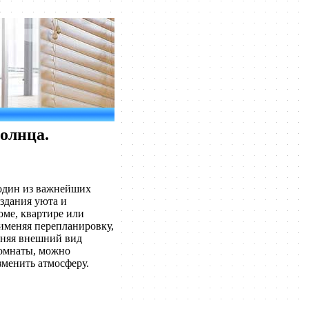
солнца.
 один из важнейших
оздания уюта и
оме, квартире или
именяя перепланировку,
еняя внешний вид
комнаты, можно
менить атмосферу.